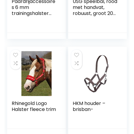
Paardrijaccessoire
USG speelbal, rood
s 6 mm
met handvat,
trainingshalster
robuust, groot 200
hoofdstel, rode
mm diameter
kleur halster, voor
autorijden
Rhinegold Logo
HKM houder –
Halster fleece trim
brisban-