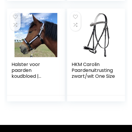
Halster voor
HKM Carolin
paarden
Paardenuitrusting
koudbloed |
zwart/wit One Size
halster xxfull,
stalhalster |
verstelbare
holster 2 vakken
aan kinriem &
nekstuk (zwart-
wit, XXFull
(koudbloed))