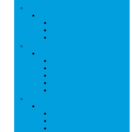
Hoefsmidbenodigdheden
Hoefsmidbenodigdheden
Gereedschap
Hoefijzernagels
Hoefijzers
Paardendekens and -bandages
Paardendekens and -bandages
Bandages
Dekens
Hoefschoenen
Reflecterende accessoires
Vliegenmaskers
Tuigage
Tuigage
Bitten
Buikriemen
Halsters