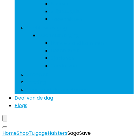
Sporen
Stijgbeugels
Zadeldekken
Vachtverzorging
Vachtverzorging
Borstels and kammen
Rosborstels
Sjablonen
Tondeuses
Snoepjes
Voeding
Voer- and drinksystemen
Deal van de dag
Blogs
Home
Shop
Tuigage
Halsters
SagaSave