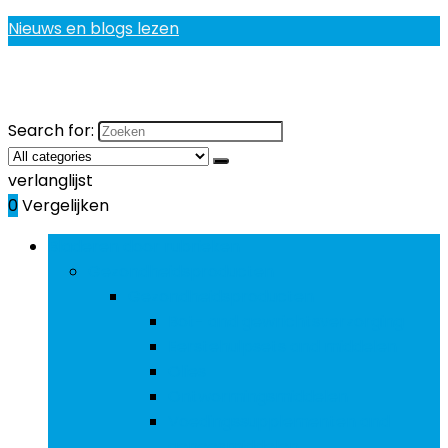
Nieuws en blogs lezen
Search for:
verlanglijst
0
Vergelijken
Bladeren door rubrieken
Gezondheidsproducten
Gezondheidsproducten
Bot- and gewrichtsverzorging
Eerstehulpsets and middelen
Olies
Ontwormingsmiddelen
Voedingssupplementen and
geneesmiddelen