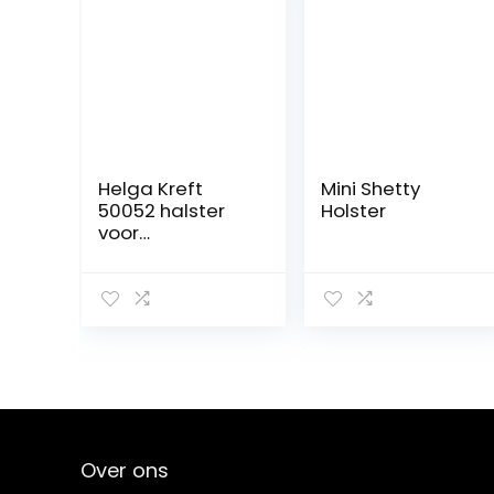
Helga Kreft
Mini Shetty
50052 halster
Holster
voor
tuinpaarden Fb.
navy, veulen
Over ons