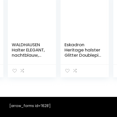
WALDHAUSEN
Eskadron
Halter ELEGANT,
Heritage halster
nachtblauw,
Glitter Doublepin
volbloed
in Navy
[arrow_forms id=’1628′]