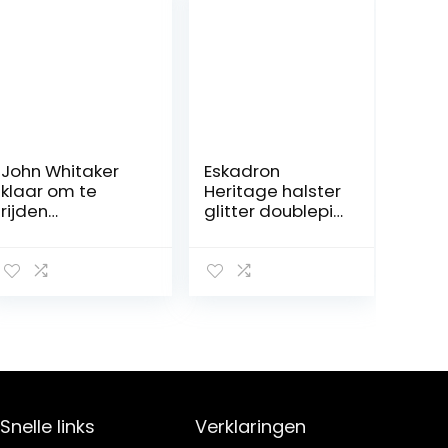
John Whitaker
Eskadron
klaar om te
Heritage halster
rijden
glitter doublepin
hoofdband
in antiek groen
zwart: extra vol
Snelle links
Verklaringen