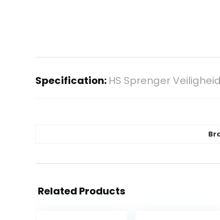
Specification:
HS Sprenger Veilighei
Br
Related Products