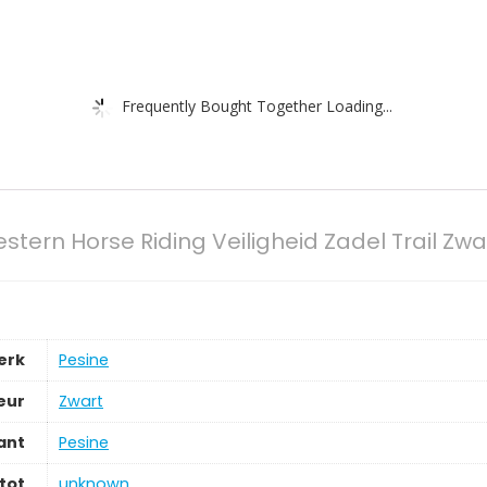
Frequently Bought Together Loading...
Western Horse Riding Veiligheid Zadel Trail 
erk
‎Pesine
eur
‎Zwart
ant
‎Pesine
tot
‎unknown