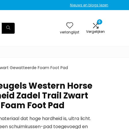
Nieuws en blogs lezen
0
Vergelijken
verlanglijst
il Zwart Gewatteerde Foam Foot Pad
beugels Western Horse
heid Zadel Trail Zwart
 Foam Foot Pad
eriaal dat hoge hardheid is, ultra licht.
 een schuimkussen-pad toegevoegd en