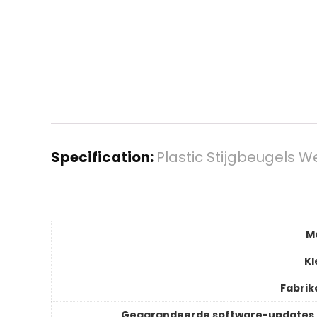
Specification:
Plastic Stijgbeugels 
M
Kl
Fabrik
Gegarandeerde software-updates 