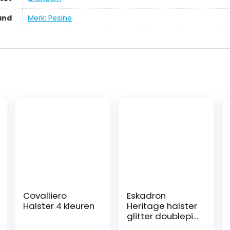
and
Merk: Pesine
Covalliero
Eskadron
Halster 4 kleuren
Heritage halster
glitter doublepin
in antiek groen