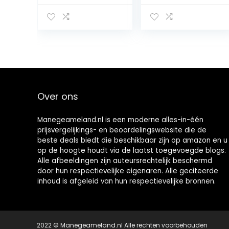
halster tractie
zwart: extra vol
touw Holding
touwen
accessoire met
haak
Over ons
Manegeameland.nl is een moderne alles-in-één
prijsvergelijkings- en beoordelingswebsite die de
beste deals biedt die beschikbaar zijn op amazon en u
op de hoogte houdt via de laatst toegevoegde blogs.
Alle afbeeldingen zijn auteursrechtelijk beschermd
door hun respectievelijke eigenaren. Alle geciteerde
inhoud is afgeleid van hun respectievelijke bronnen.
2022 © Manegeameland.nl Alle rechten voorbehouden