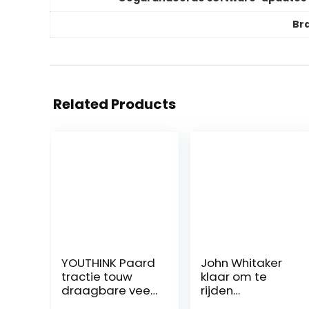
Br
Related Products
YOUTHINK Paard
John Whitaker
tractie touw
klaar om te
draagbare vee
rijden
paard headstall
hoofdband