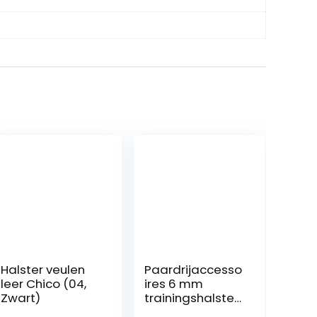
Halster veulen
Paardrijaccesso
leer Chico (04,
ires 6 mm
Zwart)
trainingshalster
hoofdstel, rode