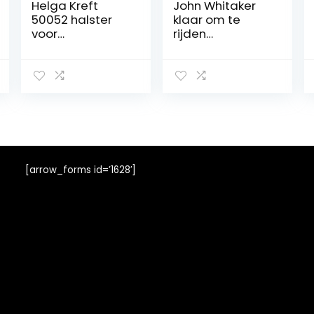
Helga Kreft
John Whitaker
50052 halster
klaar om te
voor
rijden
tuinpaarden Fb.
hoofdband
navy, veulen
zwart: extra vol
[arrow_forms id=’1628′]