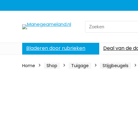
Search
for:
Bladeren door rubrieken
Deal van de d
Home
Shop
Tuigage
Stijgbeugels