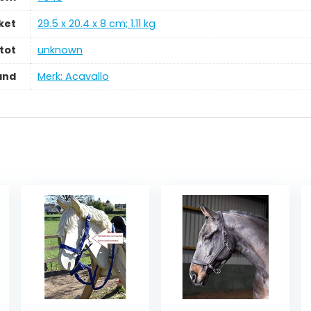
ket
‎29.5 x 20.4 x 8 cm; 1.11 kg
tot
‎unknown
and
Merk: Acavallo