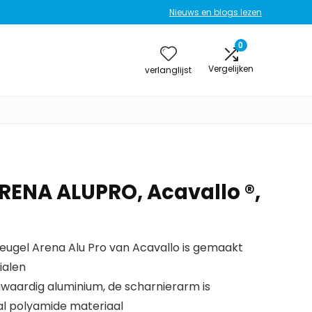
Nieuws en blogs lezen
0
Vergelijken
verlanglijst
ARENA ALUPRO, Acavallo ®,
beugel Arena Alu Pro van Acavallo is gemaakt
ialen
waardig aluminium, de scharnierarm is
l polyamide materiaal