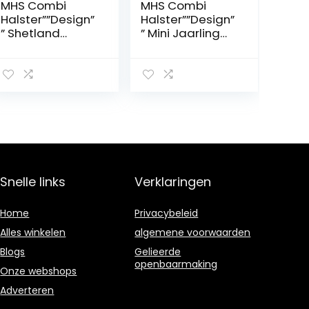
MHS Combi
MHS Combi
Halster””Design”
Halster””Design”
” Shetland
” Mini Jaarling
Navy/Bruin
Bruin/Rood
Snelle links
Verklaringen
Home
Privacybeleid
Alles winkelen
algemene voorwaarden
Blogs
Gelieerde
openbaarmaking
Onze webshops
Adverteren