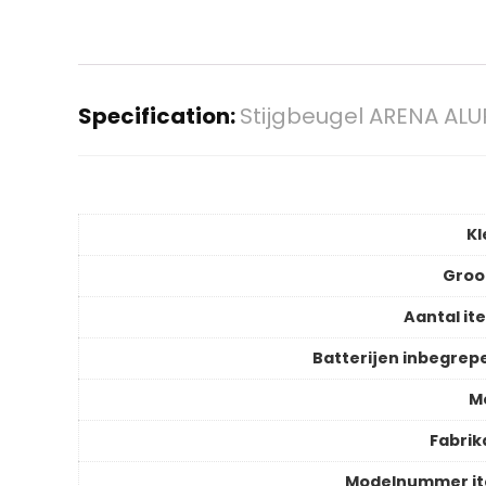
Specification:
Stijgbeugel ARENA ALUPR
Kl
Groo
Aantal it
Batterijen inbegrep
M
Fabrik
Modelnummer i