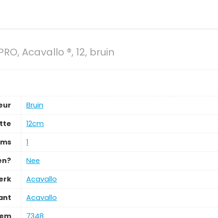
O, Acavallo ®, 12, bruin
eur
‎Bruin
tte
‎12cm
ems
‎1
en?
‎Nee
erk
‎Acavallo
ant
‎Acavallo
tem
‎7348