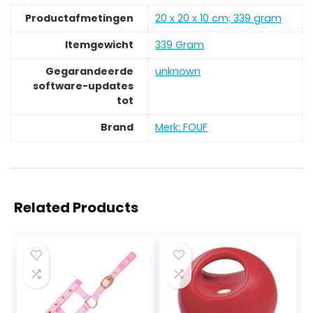
Productafmetingen
‎20 x 20 x 10 cm; 339 gram
Itemgewicht
‎339 Gram
Gegarandeerde
‎unknown
software-updates
tot
Brand
Merk: FOUF
Related Products