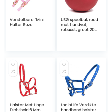
Verstelbare “Mini
USG speelbal, rood
Halter Roze
met handvat,
robuust, groot 200
mm diameter
Halster Met Hoge
tooloflife Verdikte
Dichtheid 6 Mm
bandband halster