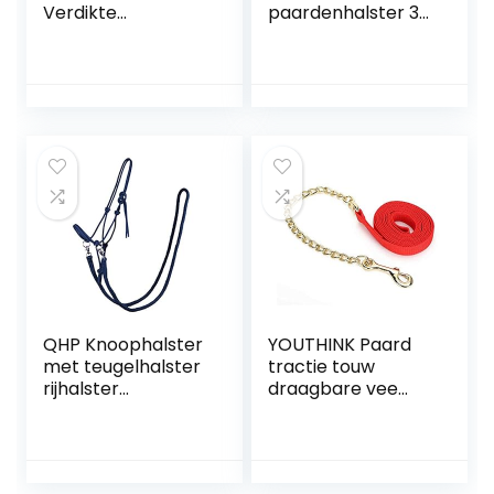
Verdikte
paardenhalster 3
Singelband
kleuren Horse
Hoofdstel Met
Headcollars
Ruiter
dubbellaags 3
Ruiteraccessoires
maten voor paard
Rode Kleur
blauw, rood, zwart
QHP Knoophalster
YOUTHINK Paard
met teugelhalster
tractie touw
rijhalster
draagbare vee
werkhalster 7
paard headstall
kleuren en 4
halster tractie
maten (pony,
touw Holding
appelgroen)
touwen accessoire