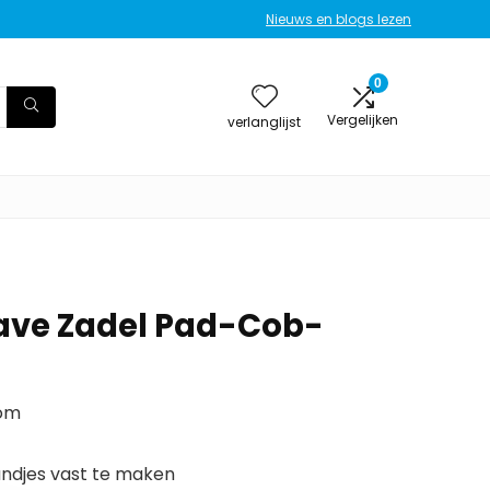
Nieuws en blogs lezen
0
Vergelijken
verlanglijst
ave Zadel Pad-Cob-
lom
andjes vast te maken