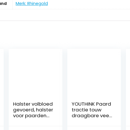
and
Merk: Rhinegold
Halster volbloed
YOUTHINK Paard
gevoerd, halster
tractie touw
voor paarden
draagbare vee
cob, met fleece,
paard headstall
zwarte halster
halster tractie