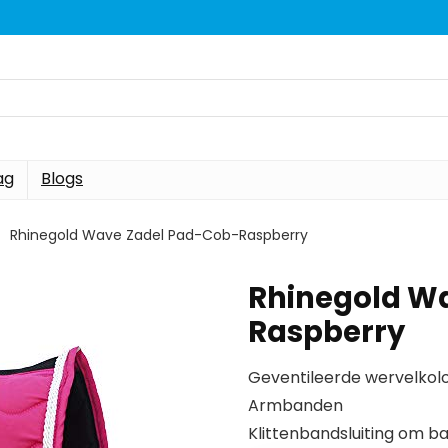
ag
Blogs
Rhinegold Wave Zadel Pad-Cob-Raspberry
Rhinegold W
Raspberry
Geventileerde wervelko
Armbanden
Klittenbandsluiting om b