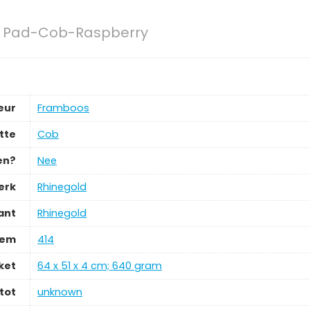
l Pad-Cob-Raspberry
eur
‎Framboos
tte
‎Cob
en?
‎Nee
erk
‎Rhinegold
ant
‎Rhinegold
tem
‎414
ket
‎64 x 51 x 4 cm; 640 gram
tot
‎unknown