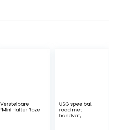
Verstelbare
USG speelbal,
“Mini Halter Roze
rood met
handvat,
robuust, groot
200 mm