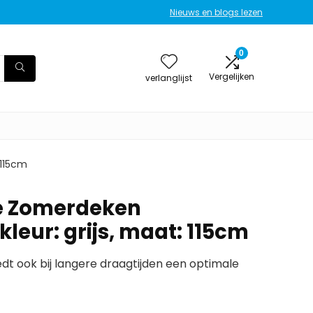
Nieuws en blogs lezen
0
Vergelijken
verlanglijst
 115cm
se Zomerdeken
leur: grijs, maat: 115cm
t ook bij langere draagtijden een optimale