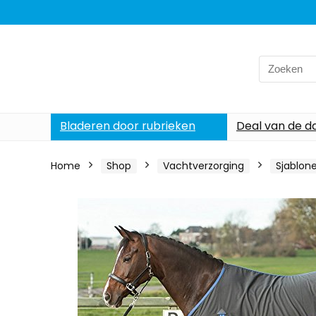
Search
for:
Bladeren door rubrieken
Deal van de d
Home
Shop
Vachtverzorging
Sjablon