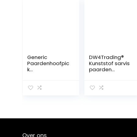
Generic
DW4Trading®
Paardenhoofpic
Kunststof sarvis
k
paarden
Hoefverzorging
roskam zwart
Luxe Grip Hoef
groot
Pick Rubber Hoef
Pick Met Borstel
en Schraper
Paarden
Verzorgingsgere
edschap
(Willekeurige
Kleur)
Over ons