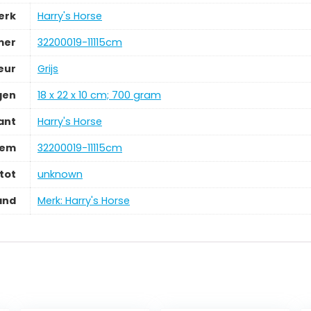
erk
‎Harry's Horse
mer
‎32200019-11115cm
eur
Grijs
gen
‎18 x 22 x 10 cm; 700 gram
ant
‎Harry's Horse
tem
‎32200019-11115cm
tot
‎unknown
and
Merk: Harry's Horse