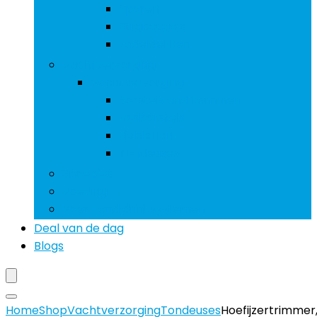
Sporen
Stijgbeugels
Zadeldekken
Vachtverzorging
Vachtverzorging
Borstels and kammen
Rosborstels
Sjablonen
Tondeuses
Snoepjes
Voeding
Voer- and drinksystemen
Deal van de dag
Blogs
Home
Shop
Vachtverzorging
Tondeuses
Hoefijzertrimmer