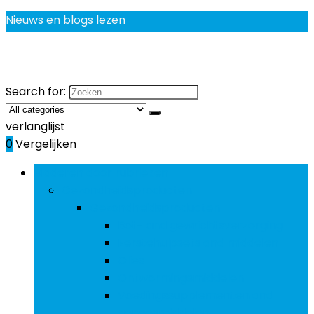
Nieuws en blogs lezen
Search for:
verlanglijst
0
Vergelijken
Bladeren door rubrieken
Gezondheidsproducten
Gezondheidsproducten
Bot- and gewrichtsverzorging
Eerstehulpsets and middelen
Olies
Ontwormingsmiddelen
Voedingssupplementen and
geneesmiddelen