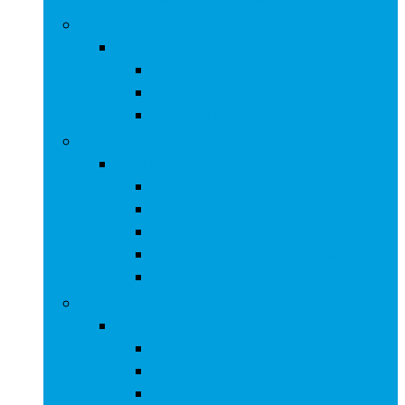
Hoefsmidbenodigdheden
Hoefsmidbenodigdheden
Gereedschap
Hoefijzernagels
Hoefijzers
Paardendekens and -bandages
Paardendekens and -bandages
Bandages
Dekens
Hoefschoenen
Reflecterende accessoires
Vliegenmaskers
Tuigage
Tuigage
Bitten
Buikriemen
Halsters