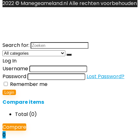
2022 © Manegeameland.nl Alle rechten voorbehouden
Search for:
Log In
Username
Password
Lost Password?
Remember me
Login
Compare items
Total (
0
)
Compare
0