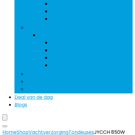
Sporen
Stijgbeugels
Zadeldekken
Vachtverzorging
Vachtverzorging
Borstels and kammen
Rosborstels
Sjablonen
Tondeuses
Snoepjes
Voeding
Voer- and drinksystemen
Deal van de dag
Blogs
Home
Shop
Vachtverzorging
Tondeuses
JYCCH 850W