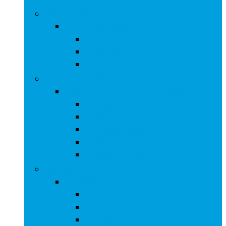
Hoefsmidbenodigdheden
Hoefsmidbenodigdheden
Gereedschap
Hoefijzernagels
Hoefijzers
Paardendekens and -bandages
Paardendekens and -bandages
Bandages
Dekens
Hoefschoenen
Reflecterende accessoires
Vliegenmaskers
Tuigage
Tuigage
Bitten
Buikriemen
Halsters