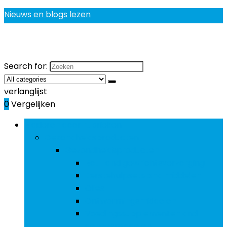
Nieuws en blogs lezen
Search for:
verlanglijst
0
Vergelijken
Bladeren door rubrieken
Gezondheidsproducten
Gezondheidsproducten
Bot- and gewrichtsverzorging
Eerstehulpsets and middelen
Olies
Ontwormingsmiddelen
Voedingssupplementen and
geneesmiddelen