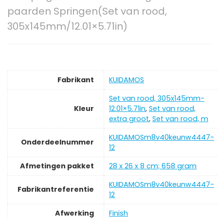
paarden Springen(Set van rood,
305x145mm/12.01×5.71in)
Fabrikant
‎KUIDAMOS
‎Set van rood, 305x145mm-
Kleur
12.01×5.71in
,
Set van rood,
extra groot
,
Set van rood, m
‎KUIDAMOSm8v40keunw4447-
Onderdeelnummer
12
Afmetingen pakket
‎28 x 26 x 8 cm; 658 gram
‎KUIDAMOSm8v40keunw4447-
Fabrikantreferentie
12
Afwerking
‎Finish