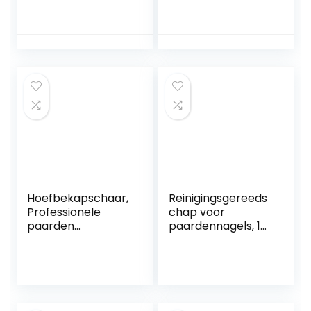
multifunctionele
multifunctionele
hoefklem voor
clip, sluitclip van
paarden Vee- en
roestvrij staal, voor
schapendecoratie
thuis, keuken,
Hoefmes Schaap
kantoor, school,
Hoefschaar
zilverkleurig, 2,2
cm x 2,9 cm
Hoefbekapschaar,
Reinigingsgereeds
Professionele
chap voor
paarden
paardennagels, 16
Hoefbekappers,
inch gereedschap
Hoefbekappers
voor het reinigen
Geit,
van
Hoefbekapschaar
paardennagels
Nagelknipper voor
Hoefschoengeree
geiten Schapen
dschap, Steel Hoof