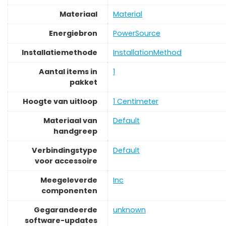
Materiaal
‎Material
Energiebron
‎PowerSource
Installatiemethode
‎InstallationMethod
Aantal items in
‎1
pakket
Hoogte van uitloop
‎1 Centimeter
Materiaal van
‎Default
handgreep
Verbindingstype
‎Default
voor accessoire
Meegeleverde
‎Inc
componenten
Gegarandeerde
‎unknown
software-updates