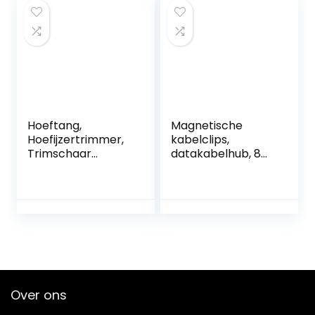
Varkens Rundvee
Nipper Trimmer
Paarden
Cutter voor paard
Hoeftang,
Magnetische
Hoefijzertrimmer,
kabelclips,
Trimschaar
datakabelhub, 8
Nagelknippers
verschillende
Hoeftrimmers,
kleuren,
Paarden
sterontwerpkabel
Hoeftrimmergeree
s voor
dschap Paarden
koptelefoons,
Metaalschaar
mobiele telefoon,
Hoefsmeden.
kiezer, haak, enz.
Hoefnippelsnijder
Duurzaam en
Over ons
handig