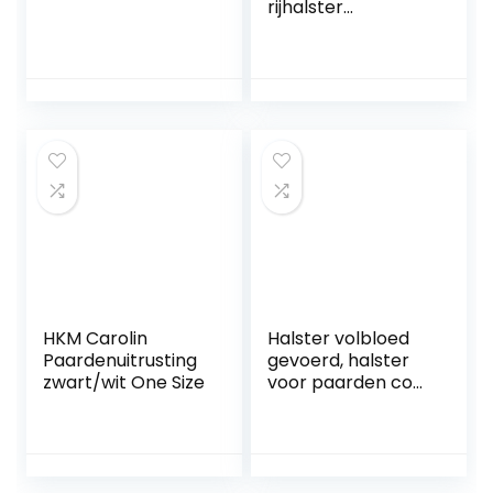
rijhalster
werkhalster 7
kleuren en 4
maten (pony,
appelgroen)
HKM Carolin
Halster volbloed
Paardenuitrusting
gevoerd, halster
zwart/wit One Size
voor paarden cob,
met fleece, zwarte
halster voor
paarden, 2-voudig
verstelbaar
(zwart, volbloed