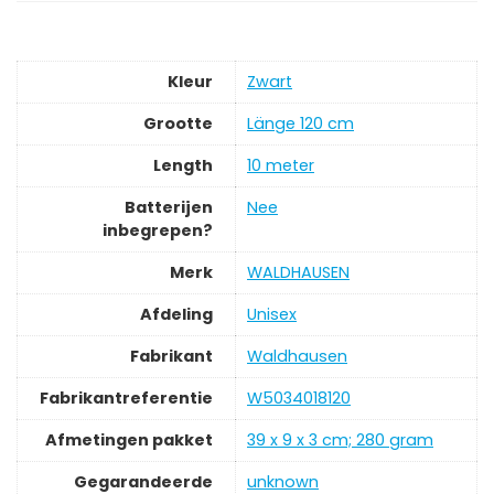
Kleur
‎Zwart
Grootte
‎Länge 120 cm
Length
‎10 meter
Batterijen
‎Nee
inbegrepen?
Merk
‎WALDHAUSEN
Afdeling
‎Unisex
Fabrikant
‎Waldhausen
Fabrikantreferentie
‎W5034018120
Afmetingen pakket
‎39 x 9 x 3 cm; 280 gram
Gegarandeerde
‎unknown