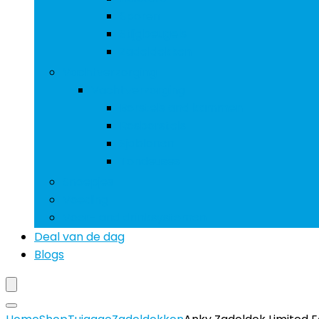
Sporen
Stijgbeugels
Zadeldekken
Vachtverzorging
Vachtverzorging
Borstels and kammen
Rosborstels
Sjablonen
Tondeuses
Snoepjes
Voeding
Voer- and drinksystemen
Deal van de dag
Blogs