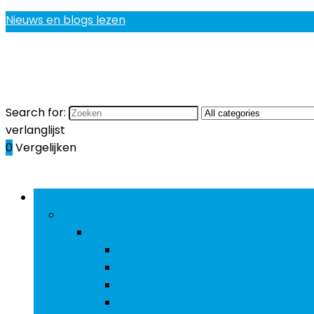
Nieuws en blogs lezen
Search for:
verlanglijst
0
Vergelijken
Bladeren door rubrieken
Gezondheidsproducten
Gezondheidsproducten
Bot- and gewrichtsverzorging
Eerstehulpsets and middelen
Olies
Ontwormingsmiddelen