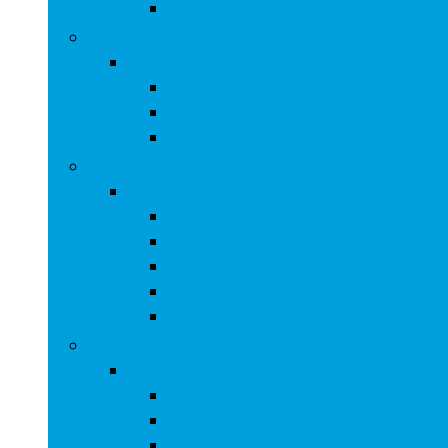
Voedingssupplementen and genee
Hoefsmidbenodigdheden
Hoefsmidbenodigdheden
Gereedschap
Hoefijzernagels
Hoefijzers
Paardendekens and -bandages
Paardendekens and -bandages
Bandages
Dekens
Hoefschoenen
Reflecterende accessoires
Vliegenmaskers
Tuigage
Tuigage
Bitten
Buikriemen
Halsters