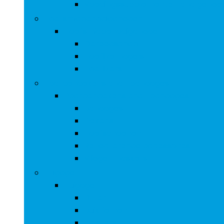
Voedingssupplementen and genee
Hoefsmidbenodigdheden
Hoefsmidbenodigdheden
Gereedschap
Hoefijzernagels
Hoefijzers
Paardendekens and -bandages
Paardendekens and -bandages
Bandages
Dekens
Hoefschoenen
Reflecterende accessoires
Vliegenmaskers
Tuigage
Tuigage
Bitten
Buikriemen
Halsters