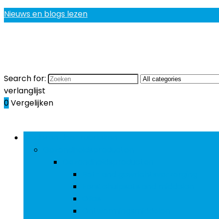
Nieuws en blogs lezen
Search for:
verlanglijst
0
Vergelijken
Bladeren door rubrieken
Gezondheidsproducten
Gezondheidsproducten
Bot- and gewrichtsverzorging
Eerstehulpsets and middelen
Olies
Ontwormingsmiddelen