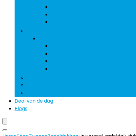
Sporen
Stijgbeugels
Zadeldekken
Vachtverzorging
Vachtverzorging
Borstels and kammen
Rosborstels
Sjablonen
Tondeuses
Snoepjes
Voeding
Voer- and drinksystemen
Deal van de dag
Blogs