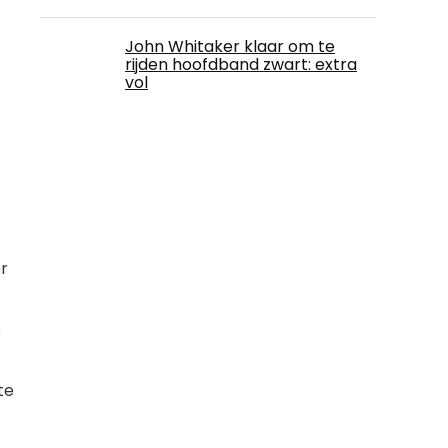
John Whitaker klaar om te
rijden hoofdband zwart: extra
vol
or
e
te