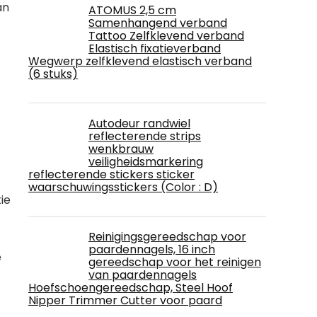
an
ATOMUS 2,5 cm
Samenhangend verband
Tattoo Zelfklevend verband
Elastisch fixatieverband
Wegwerp zelfklevend elastisch verband
(6 stuks)
Autodeur randwiel
reflecterende strips
wenkbrauw
veiligheidsmarkering
reflecterende stickers sticker
waarschuwingsstickers (Color : D)
ie
Reinigingsgereedschap voor
paardennagels, 16 inch
e
gereedschap voor het reinigen
van paardennagels
Hoefschoengereedschap, Steel Hoof
Nipper Trimmer Cutter voor paard