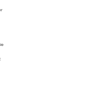
er
ie
t