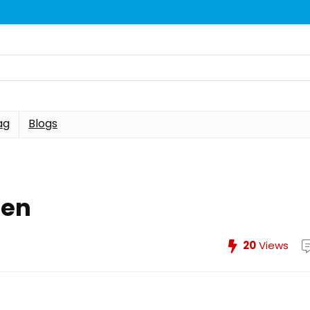
ag
Blogs
den
20
Views