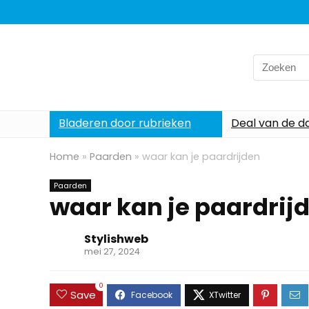
Search
for:
Bladeren door rubrieken
Deal van de d
Home
»
Paarden
»
waar kan je paardrijden
Paarden
waar kan je paardrij
Stylishweb
mei 27, 2024
0
Save