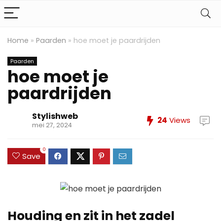
Home
»
Paarden
»
hoe moet je paardrijden
Paarden
hoe moet je
paardrijden
Stylishweb
24
Views
mei 27, 2024
0
Save
Houding en zit in het zadel