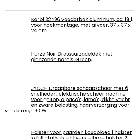
Kerbl 32496 voederbak aluminium, ca. 18 l,
voor hoekmontage, met afvoer, 37 x 37 x
24 cm
Horze Noir Dressuurzadeldek met
glanzende parels, Groen,
JYCCH Draagbare schaapschaar met 6
snelheden, elektrische scheermachine
voor geiten, alpaca's, lama's, dikke vacht
en zware belasting, haarverzorging voor
veedieren, 690 W
Halster voor paarden koudbloed | halster
xxfull, stalhalster | verstelbare holster 2