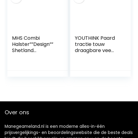
MHS Combi
YOUTHINK Paard
Halster””Design””
tractie touw
Shetland
draagbare vee
Navy/Bruin
paard headstall
halster tractie
touw Holding
touwen accessoire
met haak
Over ons
Manegeameland.nl is een moderne alles-in-één
prijsvergelijkings- en beoordelingswebsite die de beste deals