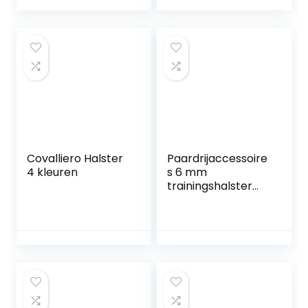
appelgroen)
Covalliero Halster
Paardrijaccessoire
4 kleuren
s 6 mm
trainingshalster
hoofdstel, rode
kleur halster, voor
autorijden