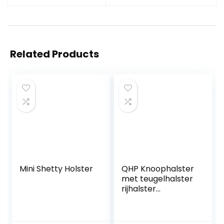
Related Products
Mini Shetty Holster
QHP Knoophalster
met teugelhalster
rijhalster
werkhalster 7
kleuren en 4
maten (pony,